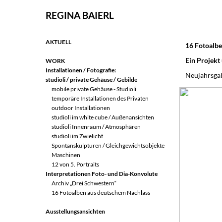
REGINA BAIERL
AKTUELL
16 Fotoalbe
Ein Projekt
WORK
Installationen / Fotografie:
Neujahrsga
studioli / private Gehäuse / Gebilde
mobile private Gehäuse - Studioli
temporäre Installationen des Privaten
outdoor Installationen
studioli im white cube / Außenansichten
studioli Innenraum / Atmosphären
studioli im Zwielicht
Spontanskulpturen / Gleichgewichtsobjekte
Maschinen
12 von 5. Portraits
Interpretationen Foto- und Dia-Konvolute
Archiv „Drei Schwestern
“
16 Fotoalben aus deutschem Nachlass
Ausstellungsansichten