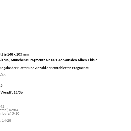
tt je 148 x 105 mm.
ais Mai, München)
: Fragmente Nr. 001-456 aus den Alben 1 bis 7
 Angabe der Blätter und Anzahl der extrahierten Fragmente:
4/48
28
x Wendt“, 12/36
/42
hten“, 42/84
mburg“, 5/10
“, 14/28