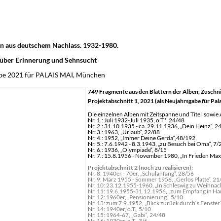
n aus deutschem Nachlass. 1932-1980.
 über Erinnerung und Sehnsucht
be 2021 für PALAIS MAI, München
749 Fragmente aus den Blättern der Alben, Zuschni
Projektabschnitt 1, 2021
(
als Neujahrsgabe für Pal
Die einzelnen Alben mit Zeitspanne und Titel sowie
Nr. 1.: Juli 1932-Juli 1935, o.T.*, 24/48
Nr. 2.: 31.10.1935 - ca. 29.11.1936, „Dein Heinz“, 2
Nr. 3.: 1963, „Urlaub“, 22/88
Nr. 4.: 1952, „Immer Deine Gerda“,48/192
Nr. 5.: 7.6.1942 - 8.3.1943, „zu Besuch bei Oma“, 7/
Nr. 6.: 1936, „Olympiade“, 8/15
Nr. 7.: 15.8.1956 - November 1980, „In Frieden Ma
Projektabschnitt 2 (noch zu realisieren):
Nr. 8: 1940er - 70er, „Schulanfang“, 28/56
Nr. 9: März 1955 - Sommer 1956, „Gerlos Platte“, 21
Nr. 10: 23.12.1955-1960, „In Schleswig zu Weihnac
Nr. 11: 19.6.1955-31.12.1956, „zum Empfang in Ha
Nr. 12: 1960er, „Pensionierung“, 5/10
Nr. 13: zum 7.9.1952, „Blick zurück durch‘s Fenster
Nr. 14: 1940er, o.T., 5/10
Nr. 15: 1964-67, „Gabi“, 24/48
Nr. 16: 1930er, o.T., 3/6